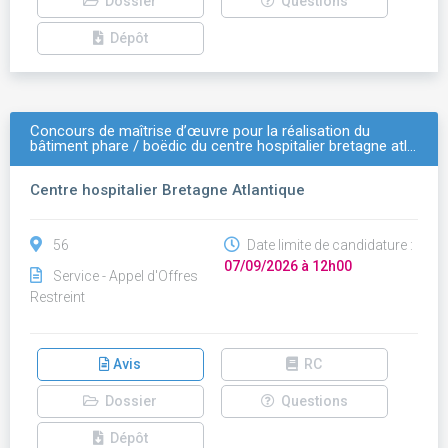
Dossier
Questions
Dépôt
Concours de maîtrise d’œuvre pour la réalisation du
bâtiment phare / boëdic du centre hospitalier bretagne atl…
Centre hospitalier Bretagne Atlantique
56
Date limite de candidature :
07/09/2026 à 12h00
Service - Appel d'Offres
Restreint
Avis
RC
Dossier
Questions
Dépôt