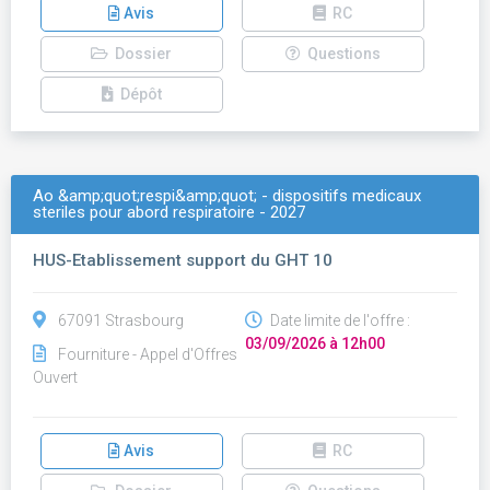
Avis
RC
Dossier
Questions
Dépôt
Ao &amp;quot;respi&amp;quot; - dispositifs medicaux
steriles pour abord respiratoire - 2027
HUS-Etablissement support du GHT 10
67091 Strasbourg
Date limite de l'offre :
03/09/2026 à 12h00
Fourniture - Appel d'Offres
Ouvert
Avis
RC