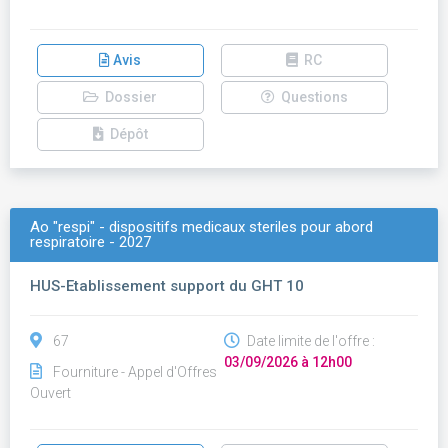
Avis
RC
Dossier
Questions
Dépôt
Ao "respi" - dispositifs medicaux steriles pour abord
respiratoire - 2027
HUS-Etablissement support du GHT 10
67
Date limite de l'offre :
03/09/2026 à 12h00
Fourniture - Appel d'Offres
Ouvert