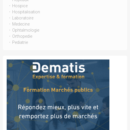
Hospice
Hospitalisation
Laboratoire
Medecine
Ophtalmologie
Orthopedie
Pediatrie