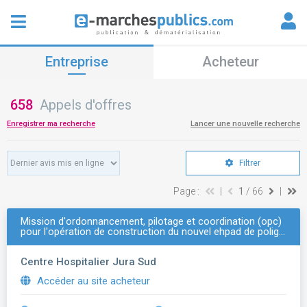
Entreprise
Acheteur
658
Appels d'offres
Enregistrer ma recherche
Lancer une nouvelle recherche
Filtrer
Page :
|
1
/ 66
|
Mission d'ordonnancement, pilotage et coordination (opc)
pour l'opération de construction du nouvel ehpad de polig…
Centre Hospitalier Jura Sud
Accéder au site acheteur