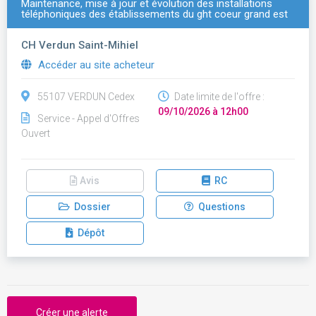
Maintenance, mise à jour et évolution des installations
téléphoniques des établissements du ght coeur grand est
CH Verdun Saint-Mihiel
Accéder au site acheteur
55107 VERDUN Cedex
Date limite de l'offre :
09/10/2026 à 12h00
Service - Appel d'Offres
Ouvert
Avis
RC
Dossier
Questions
Dépôt
Créer une alerte