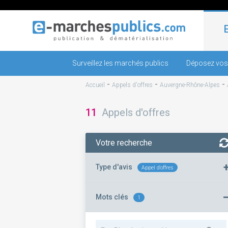
Surveillez les marchés publics
Déposez vos
-
-
-
Accueil
Appels d'offres
Auvergne-Rhône-Alpes
11
Appels d'offres
Votre recherche
Type d'avis
Appel d'offres
Mots clés
1