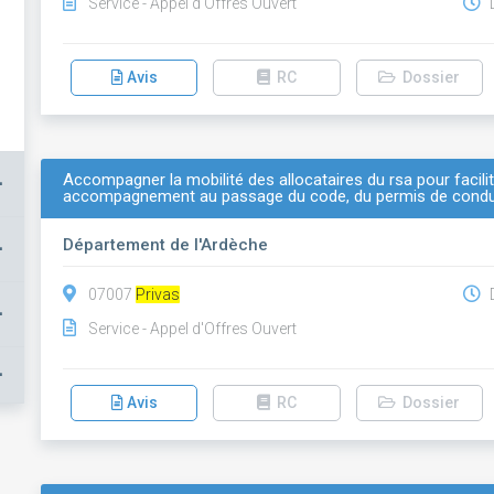
Service - Appel d'Offres Ouvert
D
Avis
RC
Dossier
Accompagner la mobilité des allocataires du rsa pour facilite
+
accompagnement au passage du code, du permis de conduir
Département de l'Ardèche
+
07007
Privas
D
+
Service - Appel d'Offres Ouvert
+
Avis
RC
Dossier