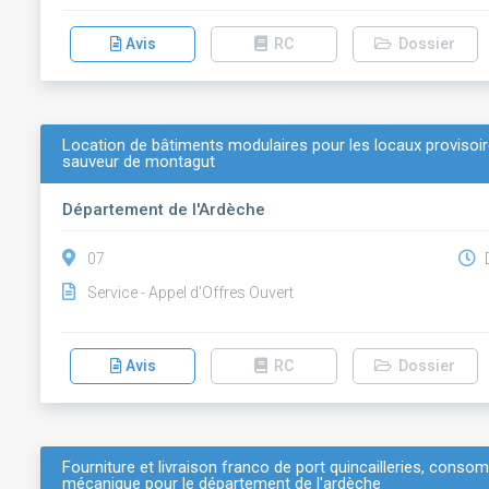
Avis
RC
Dossier
Location de bâtiments modulaires pour les locaux provisoire
sauveur de montagut
Département de l'Ardèche
07
D
Service - Appel d'Offres Ouvert
Avis
RC
Dossier
Fourniture et livraison franco de port quincailleries, conso
mécanique pour le département de l'ardèche