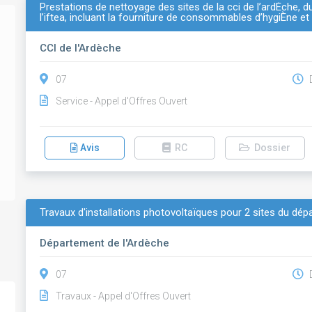
Prestations de nettoyage des sites de la cci de l’ardÈche, d
l’iftea, incluant la fourniture de consommables d’hygiÈne 
CCI de l'Ardèche
07
D
Service - Appel d'Offres Ouvert
Avis
RC
Dossier
Travaux d'installations photovoltaïques pour 2 sites du dép
Département de l'Ardèche
07
D
Travaux - Appel d'Offres Ouvert