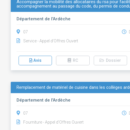
Accompagner la mobilité des allocataires du rsa pour facilite
accompagnement au passage du code, du permis de conduir
Département de l'Ardèche
07
D
Service - Appel d'Offres Ouvert
Avis
RC
Dossier
Remplacement de matériel de cuisine dans les collèges ar
Département de l'Ardèche
07
D
Fourniture - Appel d'Offres Ouvert