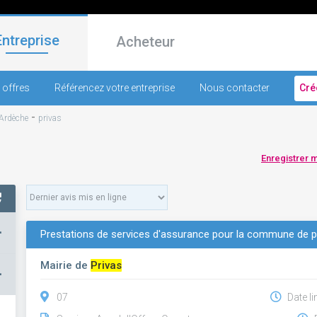
Entreprise
Acheteur
 offres
Référencez votre entreprise
Nous contacter
Cré
-
Ardèche
privas
Enregistrer 
+
Prestations de services d'assurance pour la commune de p
Mairie de
Privas
–
07
Date li