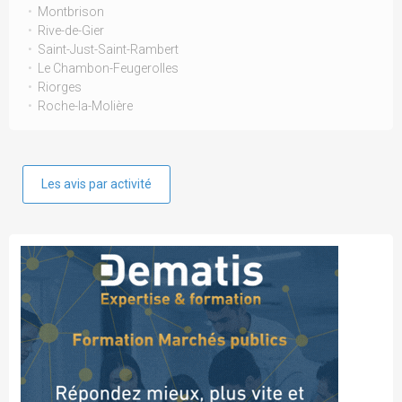
Montbrison
Rive-de-Gier
Saint-Just-Saint-Rambert
Le Chambon-Feugerolles
Riorges
Roche-la-Molière
Les avis par activité