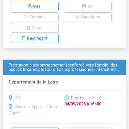
Avis
RC
Dossier
Questions
Dépôt
Rectificatif
Prestation d'accompagnement renforcé vers l'emploi des
publics brsa en parcours socio professionnel intensif et/…
Département de la Loire
42
Date limite de l'offre :
04/09/2026 à 16h00
Service - Appel d'Offres
Ouvert