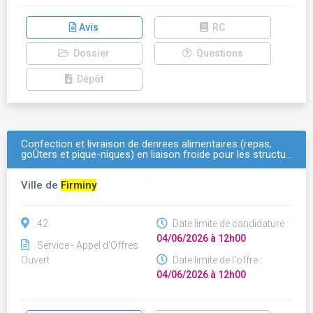
Avis
RC
Dossier
Questions
Dépôt
Confection et livraison de denrees alimentaires (repas,
goÛters et pique-niques) en liaison froide pour les structu…
Ville de
Firminy
42
Date limite de candidature :
04/06/2026 à 12h00
Service - Appel d'Offres
Ouvert
Date limite de l'offre :
04/06/2026 à 12h00