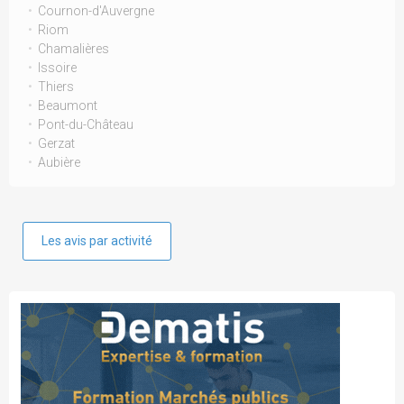
Cournon-d'Auvergne
Riom
Chamalières
Issoire
Thiers
Beaumont
Pont-du-Château
Gerzat
Aubière
Les avis par activité