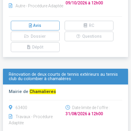
09/10/2026 à 12h00
Autre - Procédure Adaptée
Avis
RC
Dossier
Questions
Dépôt
Rénovation de deux courts de tennis extérieurs au tennis
club du colombier à chamalières
Mairie de
Chamalieres
63400
Date limite de l'offre :
31/08/2026 à 12h00
Travaux - Procédure
Adaptée