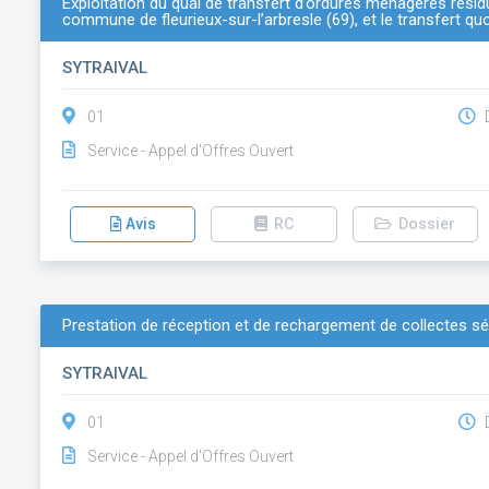
Exploitation du quai de transfert d’ordures ménagères résidue
commune de fleurieux-sur-l’arbresle (69), et le transfert qu
SYTRAIVAL
01
D
Service - Appel d'Offres Ouvert
Avis
RC
Dossier
Prestation de réception et de rechargement de collectes sé
SYTRAIVAL
01
D
Service - Appel d'Offres Ouvert