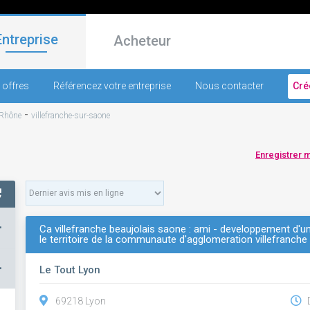
Entreprise
Acheteur
 offres
Référencez votre entreprise
Nous contacter
Cré
-
Rhône
villefranche-sur-saone
Enregistrer 
+
Ca villefranche beaujolais saone : ami - developpement d'u
le territoire de la communaute d'agglomeration villefranche
–
Le Tout Lyon
69218 Lyon
D