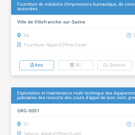
Fourniture de solutions d'impressions bureautique, de co
associées
Ville de Villefranche-sur-Saône
69
D
Fourniture - Appel d'Offres Ouvert
Avis
RC
Dossier
Exploitation et maintenance multi-technique des équipement
judiciaires des ressorts des cours d’appel de lyon, riom, g
ORG-0001
01
D
Service - Appel d'Offres Ouvert