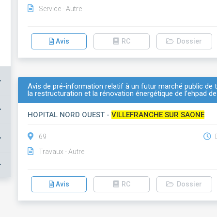
Service - Autre
Avis
RC
Dossier
+
Avis de pré-information relatif à un futur marché public de t
la restructuration et la rénovation énergétique de l’ehpad de
+
HOPITAL NORD OUEST -
VILLEFRANCHE SUR SAONE
+
69
D
Travaux - Autre
+
Avis
RC
Dossier