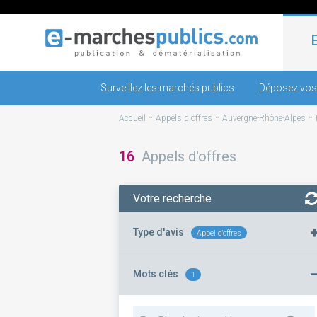
Surveillez les marchés publics
Déposez vos
-
-
-
Accueil
Appels d'offres
Auvergne-Rhône-Alpes
16
Appels d'offres
Votre recherche
Type d'avis
Appel d'offres
Mots clés
1