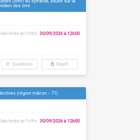
lles (omr) du sytraival, située sur la
otidien des omr.
ate limite de l'offre :
30/09/2026 à 12h00
Questions
Dépôt
lectives (région mâcon - 71)
ate limite de l'offre :
30/09/2026 à 12h00