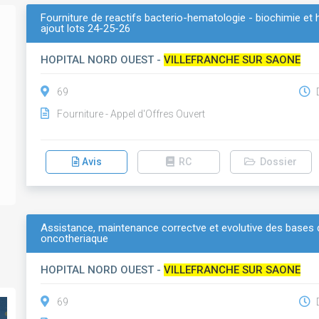
Fourniture de reactifs bacterio-hematologie - biochimie et 
ajout lots 24-25-26
HOPITAL NORD OUEST -
VILLEFRANCHE SUR SAONE
69
D
Fourniture - Appel d'Offres Ouvert
Avis
RC
Dossier
Assistance, maintenance correctve et evolutive des bases 
oncotheriaque
HOPITAL NORD OUEST -
VILLEFRANCHE SUR SAONE
69
D