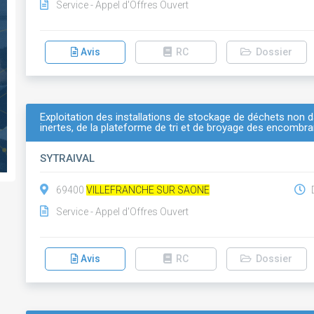
Service - Appel d'Offres Ouvert
Avis
RC
Dossier
Exploitation des installations de stockage de déchets non
inertes, de la plateforme de tri et de broyage des encombran
SYTRAIVAL
69400
VILLEFRANCHE SUR SAONE
D
Service - Appel d'Offres Ouvert
Avis
RC
Dossier