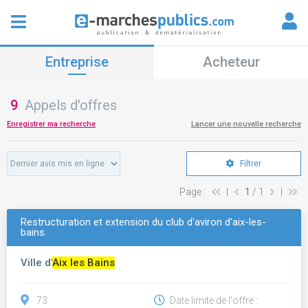
Entreprise
Acheteur
9
Appels d'offres
Enregistrer ma recherche
Lancer une nouvelle recherche
Filtrer
Page :
|
1
/ 1
|
Restructuration et extension du club d'aviron d'aix-les-
bains.
Ville d'
Aix les Bains
73
Date limite de l'offre :