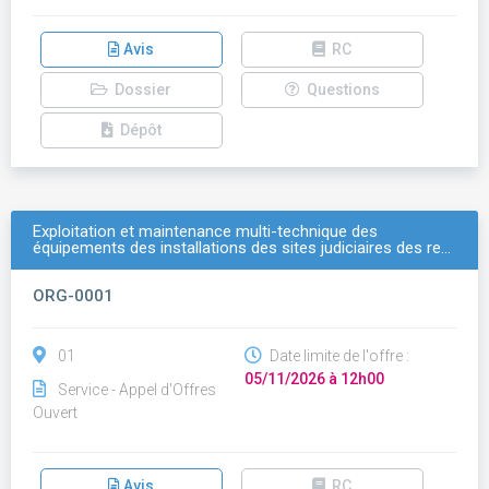
Avis
RC
Dossier
Questions
Dépôt
Exploitation et maintenance multi-technique des
équipements des installations des sites judiciaires des re…
ORG-0001
01
Date limite de l'offre :
05/11/2026 à 12h00
Service - Appel d'Offres
Ouvert
Avis
RC