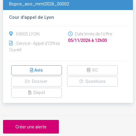
Bopce_aoo_mmt2026_00002
Cour d'appel de Lyon
69005 LYON
Date limite de l'offre :
05/11/2026 à 12h00
Service - Appel d'Offres
Ouvert
Avis
RC
Dossier
Questions
Dépôt
Créer une alerte