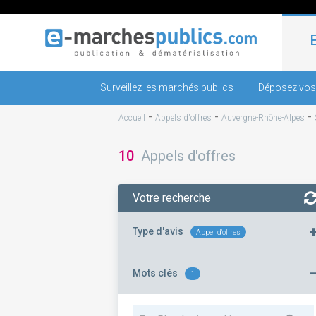
Surveillez les marchés publics
Déposez vos
-
-
-
Accueil
Appels d'offres
Auvergne-Rhône-Alpes
10
Appels d'offres
Votre recherche
Type d'avis
Appel d'offres
Mots clés
1