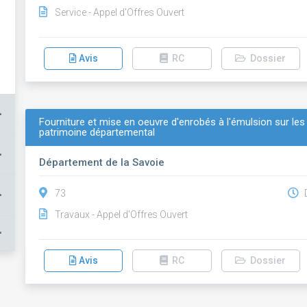
Service - Appel d'Offres Ouvert
Avis
RC
Dossier
+
Fourniture et mise en oeuvre d'enrobés à l'émulsion sur le
patrimoine départemental
+
Département de la Savoie
+
73
D
Travaux - Appel d'Offres Ouvert
+
Avis
RC
Dossier