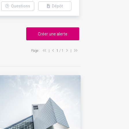
Questions
Dépôt
Créer une alerte
Page :
|
1
/ 1
|