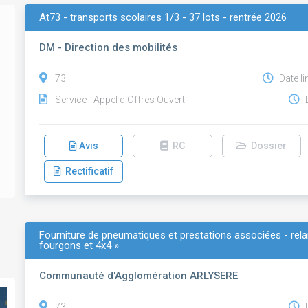
At73 - transports scolaires 1/3 - 37 lots - rentrée 2026
DM - Direction des mobilités
73
Date li
Service - Appel d'Offres Ouvert
D
Avis
RC
Dossier
Rectificatif
Fourniture de pneumatiques et prestations associées - relan
fourgons et 4x4 »
Communauté d'Agglomération ARLYSERE
73
D