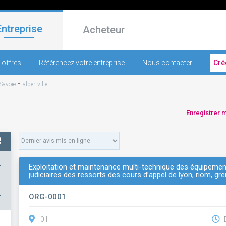
Entreprise
Acheteur
 offres
Référencez votre entreprise
Nous contacter
Cré
-
Savoie
albertville
Enregistrer 
+
Exploitation et maintenance multi-technique des équipement
judiciaires des ressorts des cours d’appel de lyon, riom, g
–
ORG-0001
01
D