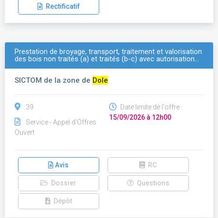
Rectificatif
Prestation de broyage, transport, traitement et valorisation
des bois non traités (a) et traités (b-c) avec autorisation…
SICTOM de la zone de
Dole
39
Date limite de l'offre :
15/09/2026 à 12h00
Service - Appel d'Offres
Ouvert
Avis
RC
Dossier
Questions
Dépôt