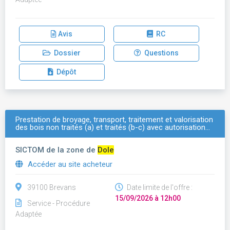
Avis
RC
Dossier
Questions
Dépôt
Prestation de broyage, transport, traitement et valorisation
des bois non traités (a) et traités (b-c) avec autorisation…
SICTOM de la zone de
Dole
Accéder au site acheteur
39100 Brevans
Date limite de l'offre :
15/09/2026 à 12h00
Service - Procédure
Adaptée