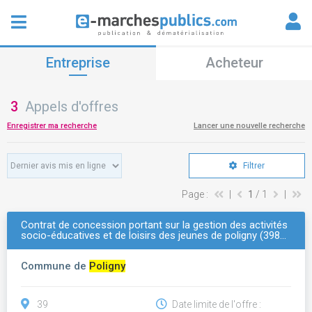
Entreprise
Acheteur
3
Appels d'offres
Enregistrer ma recherche
Lancer une nouvelle recherche
Filtrer
Page :
|
1
/ 1
|
Contrat de concession portant sur la gestion des activités
socio-éducatives et de loisirs des jeunes de poligny (398…
Commune de
Poligny
39
Date limite de l'offre :