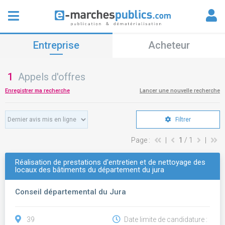
Entreprise
Acheteur
1
Appels d'offres
Enregistrer ma recherche
Lancer une nouvelle recherche
Filtrer
Page :
|
1
/ 1
|
Réalisation de prestations d'entretien et de nettoyage des
locaux des bâtiments du département du jura
Conseil départemental du Jura
39
Date limite de candidature :