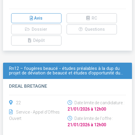
Avis
RC
Dossier
Questions
Dépôt
Rn12 – fougères beaucé - études préalables à la dup du
projet de déviation de beaucé et études d’opportunité du…
DREAL BRETAGNE
22
Date limite de candidature :
21/01/2026 à 12h00
Service - Appel d'Offres
Ouvert
Date limite de l'offre :
21/01/2026 à 12h00