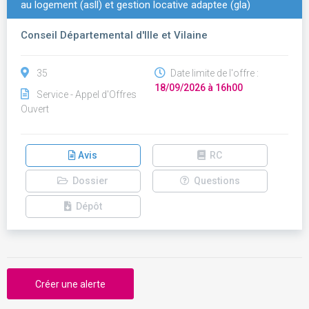
au logement (asll) et gestion locative adaptee (gla)
Conseil Départemental d'Ille et Vilaine
35
Date limite de l'offre :
18/09/2026 à 16h00
Service - Appel d'Offres
Ouvert
Avis
RC
Dossier
Questions
Dépôt
Créer une alerte