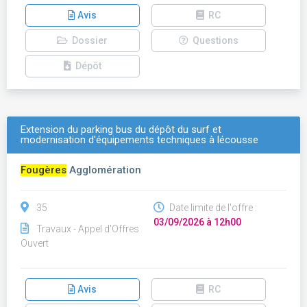
Avis
RC
Dossier
Questions
Dépôt
Extension du parking bus du dépôt du surf et
modernisation d'équipements techniques à lécousse
Fougères
Agglomération
35
Date limite de l'offre :
03/09/2026 à 12h00
Travaux - Appel d'Offres
Ouvert
Avis
RC