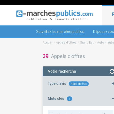
Surveillez les marchés publics
Déposez vos
-
-
-
-
Accueil
Appels d'offres
Grand Est
Aube
aube
39
Appels d'offres
Votre recherche
Type d'avis
Appel d'offres
Mots clés
1