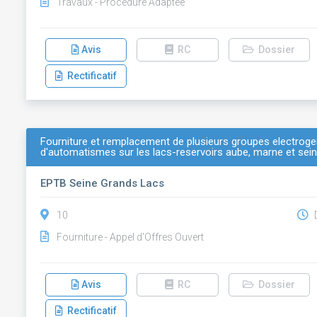
Travaux - Procédure Adaptée
Avis
RC
Dossier
Rectificatif
Fourniture et remplacement de plusieurs groupes electrogene
d'automatismes sur les lacs-reservoirs aube, marne et sei
EPTB Seine Grands Lacs
10
D
Fourniture - Appel d'Offres Ouvert
Avis
RC
Dossier
Rectificatif