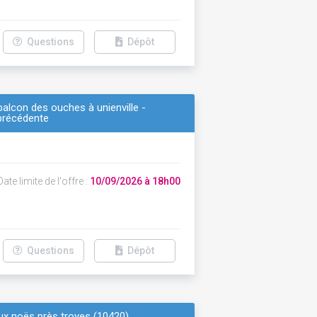
Questions
Dépôt
 balcon des ouches à unienville -
 précédente
ate limite de l'offre :
10/09/2026 à 18h00
Questions
Dépôt
aux noës près troyes (10420)