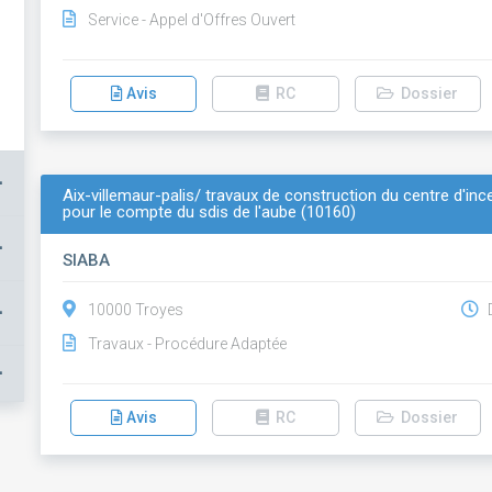
Service - Appel d'Offres Ouvert
Avis
RC
Dossier
+
Aix-villemaur-palis/ travaux de construction du centre d'inc
pour le compte du sdis de l'aube (10160)
+
SIABA
+
10000 Troyes
D
Travaux - Procédure Adaptée
+
Avis
RC
Dossier