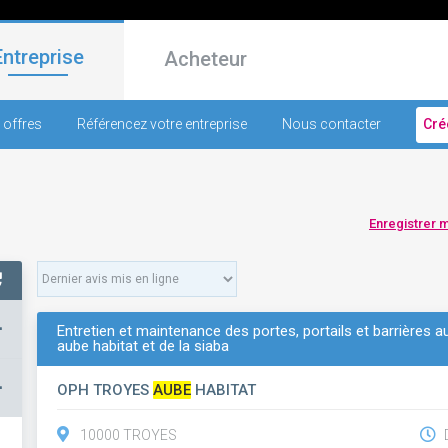
Entreprise
Acheteur
 offres
Référencez votre entreprise
Nous contacter
Cré
Enregistrer 
+
Entretien et maintenance des portes, portails et barrières
aube habitat et de la siaba
–
OPH TROYES
AUBE
HABITAT
10000 TROYES
D