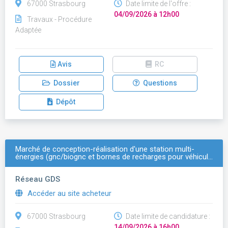
67000 Strasbourg
Date limite de l'offre :
04/09/2026 à 12h00
Travaux - Procédure
Adaptée
Avis
RC
Dossier
Questions
Dépôt
Marché de conception-réalisation d'une station multi-
énergies (gnc/biognc et bornes de recharges pour véhicul…
Réseau GDS
Accéder au site acheteur
67000 Strasbourg
Date limite de candidature :
14/09/2026 à 16h00