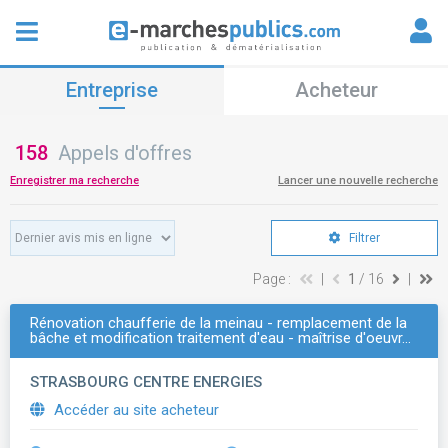
Entreprise
Acheteur
158
Appels d'offres
Enregistrer ma recherche
Lancer une nouvelle recherche
Filtrer
Page :
|
1
/ 16
|
Rénovation chaufferie de la meinau - remplacement de la
bâche et modification traitement d'eau - maîtrise d'oeuvr…
STRASBOURG CENTRE ENERGIES
Accéder au site acheteur