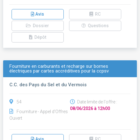
Avis
RC
Dossier
Questions
Dépôt
Fourniture en carburants et recharge sur bornes
électriques par cartes accréditives pour la ccpsv
C.C. des Pays du Sel et du Vermois
54
Date limite de l'offre :
08/06/2026 à 12h00
Fourniture - Appel d'Offres
Ouvert
Avis
RC