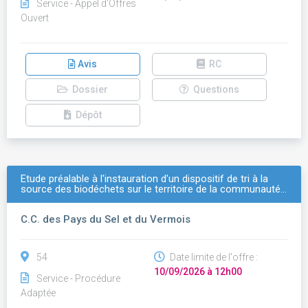
Service - Appel d'Offres
Ouvert
Avis
RC
Dossier
Questions
Dépôt
Etude préalable à l'instauration d'un dispositif de tri à la
source des biodéchets sur le territoire de la communauté…
C.C. des Pays du Sel et du Vermois
54
Date limite de l'offre :
10/09/2026 à 12h00
Service - Procédure
Adaptée