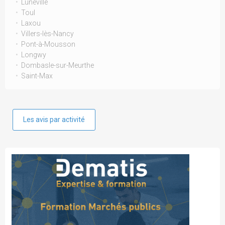
Lunéville
Toul
Laxou
Villers-lès-Nancy
Pont-à-Mousson
Longwy
Dombasle-sur-Meurthe
Saint-Max
Les avis par activité