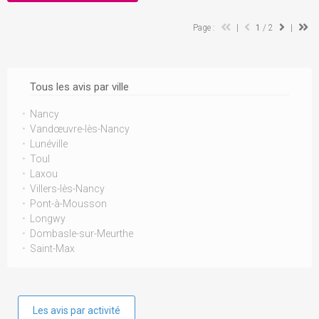
Page :
|
1
/ 2
|
Tous les avis par ville
Nancy
Vandœuvre-lès-Nancy
Lunéville
Toul
Laxou
Villers-lès-Nancy
Pont-à-Mousson
Longwy
Dombasle-sur-Meurthe
Saint-Max
Les avis par activité