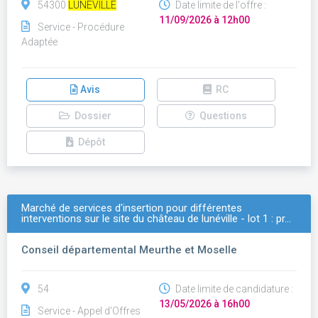
54300
LUNEVILLE
Date limite de l'offre :
11/09/2026 à 12h00
Service - Procédure
Adaptée
Avis
RC
Dossier
Questions
Dépôt
Marché de services d'insertion pour différentes
interventions sur le site du château de lunéville - lot 1 : pr…
Conseil départemental Meurthe et Moselle
54
Date limite de candidature :
13/05/2026 à 16h00
Service - Appel d'Offres