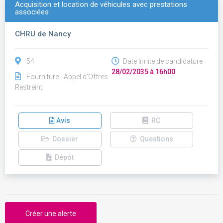
Acquisition et location de véhicules avec prestations
associées
CHRU de Nancy
54
Date limite de candidature :
28/02/2035 à 16h00
Fourniture - Appel d'Offres
Restreint
Avis
RC
Dossier
Questions
Dépôt
Créer une alerte