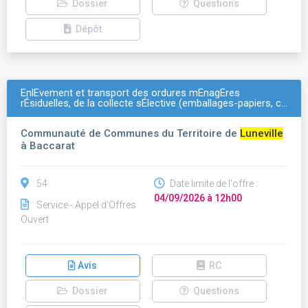
Dossier
Questions
Dépôt
EnlÈvement et transport des ordures mÉnagÈres
rÉsiduelles, de la collecte sÉlective (emballages-papiers, c…
Communauté de Communes du Territoire de
Luneville
à Baccarat
54
Date limite de l'offre :
04/09/2026 à 12h00
Service - Appel d'Offres
Ouvert
Avis
RC
Dossier
Questions