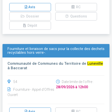
Avis
RC
Dossier
Questions
Dépôt
Fourniture et livraison de sacs pour la collecte des dechets
recyclables hors verre-.
Communauté de Communes du Territoire de
Luneville
à Baccarat
54
Date limite de l'offre :
28/09/2026 à 12h00
Fourniture - Appel d'Offres
Ouvert
Avis
RC