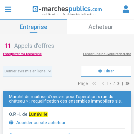
Entreprise
Acheteur
11
Appels d'offres
Enregistrer ma recherche
Lancer une nouvelle recherche
Filtrer
Page :
|
1
/ 2
|
Marché de maitrise d'oeuvre pour l'opération « rue du
château » : requalification des ensembles immobiliers sis…
O.P.H. de
Lunéville
Accéder au site acheteur