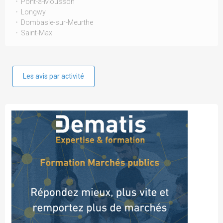
Pont-à-Mousson
Longwy
Dombasle-sur-Meurthe
Saint-Max
Les avis par activité