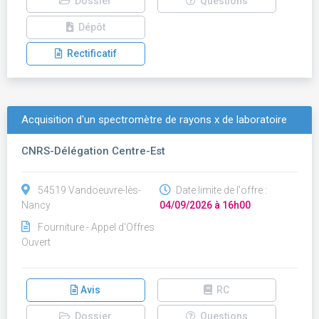
Dossier
Questions
Dépôt
Rectificatif
Acquisition d'un spectromètre de rayons x de laboratoire
CNRS-Délégation Centre-Est
54519 Vandoeuvre-lès-
Date limite de l'offre :
Nancy
04/09/2026 à 16h00
Fourniture - Appel d'Offres
Ouvert
Avis
RC
Dossier
Questions