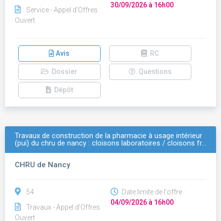
30/09/2026 à 16h00
Service - Appel d'Offres
Ouvert
Avis
RC
Dossier
Questions
Dépôt
Travaux de construction de la pharmacie à usage intérieur
(pui) du chru de nancy : cloisons laboratoires / cloisons fr…
CHRU de Nancy
54
Date limite de l'offre :
04/09/2026 à 16h00
Travaux - Appel d'Offres
Ouvert