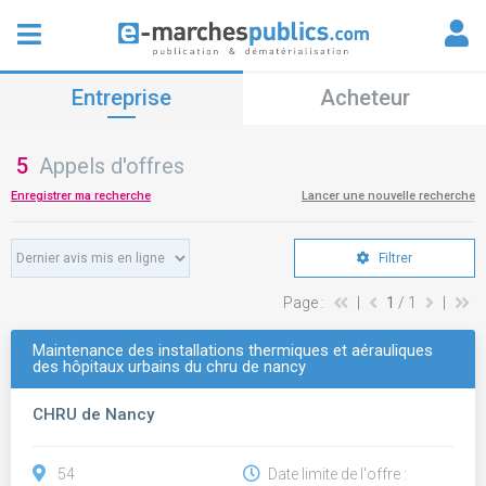
Entreprise
Acheteur
5
Appels d'offres
Enregistrer ma recherche
Lancer une nouvelle recherche
Filtrer
Page :
|
1
/ 1
|
Maintenance des installations thermiques et aérauliques
des hôpitaux urbains du chru de nancy
CHRU de Nancy
54
Date limite de l'offre :