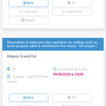
Avis
RC
Dossier
Questions
Dépôt
Rénovation et extension des sanitaires du collège (ex2) au
lycée jacques callot à vandoeuvre-lès-nancy - lot unique t…
Région Grand Est
67
Date limite de l'offre :
09/06/2026 à 12h00
Travaux - Appel d'Offres
Ouvert
Avis
RC