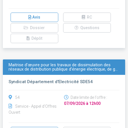
Avis
RC
Dossier
Questions
Dépôt
Maitrise d’œuvre pour les travaux de dissimulation des
réseaux de distribution publique d’énergie électrique, de g…
Syndicat Département d'Electricité SDE54
54
Date limite de l'offre :
07/09/2026 à 12h00
Service - Appel d'Offres
Ouvert