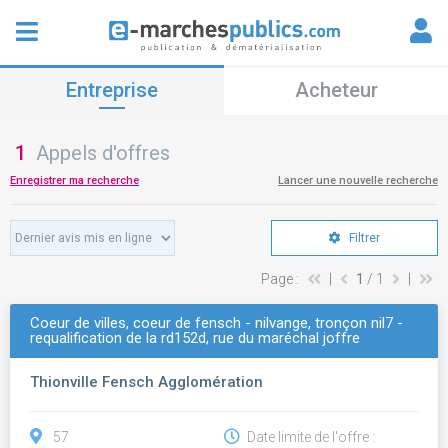
Entreprise
Acheteur
1
Appels d'offres
Enregistrer ma recherche
Lancer une nouvelle recherche
Filtrer
Page :
|
1
/ 1
|
Coeur de villes, coeur de fensch - nilvange, tronçon nil7 -
requalification de la rd152d, rue du maréchal joffre
Thionville Fensch Agglomération
57
Date limite de l'offre :