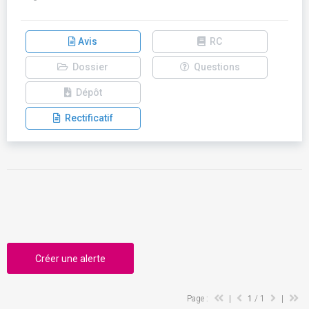
Avis
RC
Dossier
Questions
Dépôt
Rectificatif
Créer une alerte
Page :
|
1
/ 1
|