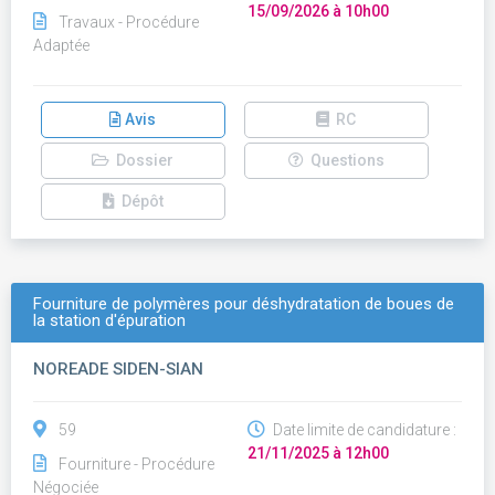
15/09/2026 à 10h00
Travaux - Procédure
Adaptée
Avis
RC
Dossier
Questions
Dépôt
Fourniture de polymères pour déshydratation de boues de
la station d'épuration
NOREADE SIDEN-SIAN
59
Date limite de candidature :
21/11/2025 à 12h00
Fourniture - Procédure
Négociée