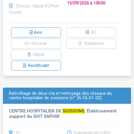
15/09/2026 à 10h00
Service - Appel d'Offres
Ouvert
Avis
RC
Dossier
Questions
Dépôt
Rectificatif
Rétrofitage de deux cta et nettoyage des réseaux du
centre hospitalier de soissons (n° 26.35-01-02)
CENTRE HOSPITALIER DE
SOISSONS
, Établissement
support du GHT SAPHIR
02
Date limite de l'offre :