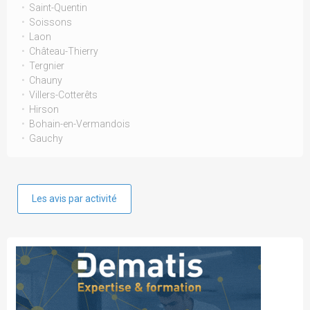
Saint-Quentin
Soissons
Laon
Château-Thierry
Tergnier
Chauny
Villers-Cotterêts
Hirson
Bohain-en-Vermandois
Gauchy
Les avis par activité