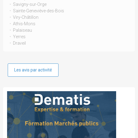
Savigny-sur-Orge
Sainte-Geneviève-des-Bois
Viry-Châtillon
Athis-Mons
Palaiseau
Yerres
Draveil
Les avis par activité