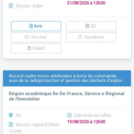
31/08/2026 à 12h00
Service - Autre
Avis
RC
Dossier
Questions
Dépôt
Accord-cadre mono-attributaire à bons de commande,
suivi de la radioprotection et gestion des déchets d'exploi…
Région académique Île-De-France, Service e Régional
de l'Immobilier
94
Date limite de l'offre :
19/08/2026 à 12h00
Service - Appel d'Offres
Ouvert