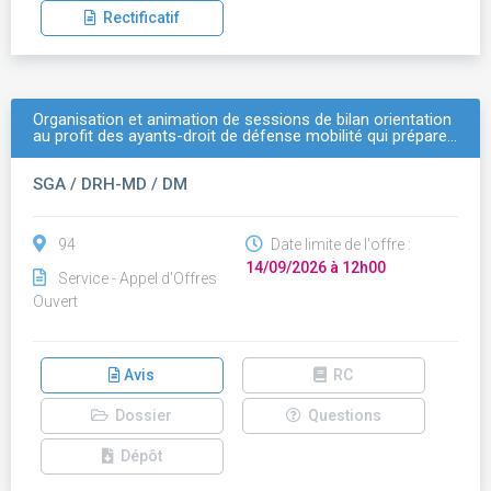
Rectificatif
Organisation et animation de sessions de bilan orientation
au profit des ayants-droit de défense mobilité qui prépare…
SGA / DRH-MD / DM
94
Date limite de l'offre :
14/09/2026 à 12h00
Service - Appel d'Offres
Ouvert
Avis
RC
Dossier
Questions
Dépôt