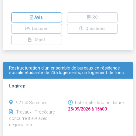
Avis
RC
Dossier
Questions
Dépôt
Restructuration d'un ensemble de bureaux en résidence
sociale étudiante de 235 logements, un logement de fonc…
Logirep
92150 Suresnes
Date limite de candidature :
25/09/2026 à 15h00
Travaux - Procédure
concurrentielle avec
négociation