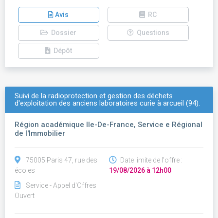
Avis
RC
Dossier
Questions
Dépôt
Suivi de la radioprotection et gestion des déchets
d'exploitation des anciens laboratoires curie à arcueil (94).
Région académique Ile-De-France, Service e Régional
de l'Immobilier
75005 Paris 47, rue des
Date limite de l'offre :
écoles
19/08/2026 à 12h00
Service - Appel d'Offres
Ouvert