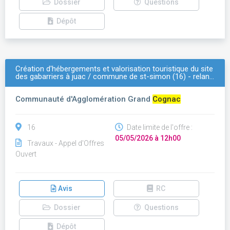
Dossier
Questions
Dépôt
Création d'hébergements et valorisation touristique du site
des gabarriers à juac / commune de st-simon (16) - relan…
Communauté d'Agglomération Grand
Cognac
16
Date limite de l'offre :
05/05/2026 à 12h00
Travaux - Appel d'Offres
Ouvert
Avis
RC
Dossier
Questions
Dépôt