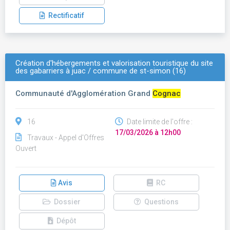
Rectificatif
Création d'hébergements et valorisation touristique du site
des gabarriers à juac / commune de st-simon (16)
Communauté d'Agglomération Grand
Cognac
16
Date limite de l'offre :
17/03/2026 à 12h00
Travaux - Appel d'Offres
Ouvert
Avis
RC
Dossier
Questions
Dépôt