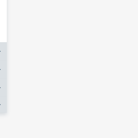
+
+
+
+