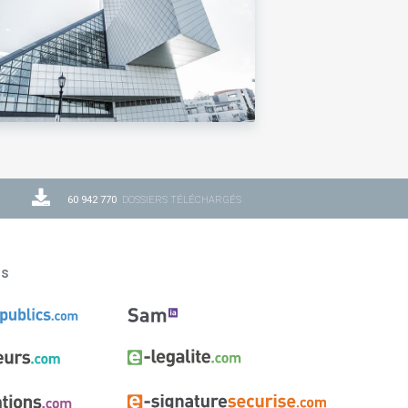
60 942 770
DOSSIERS TÉLÉCHARGÉS
ns