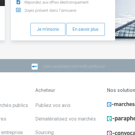
Répondez aux offres électroniquement
Soyez présent dans l'annuaire
Je m'inscris
En savoir plus
VOIR L'AUDIENCE CERTIFIÉE ACPM-OJD
Acheteur
Nos solutio
archés publics
Publiez vos avis
res
Dématérialisez vos marchés
 entreprise
Sourcing