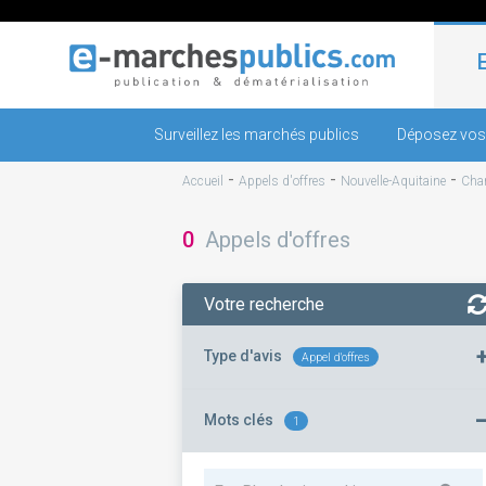
Surveillez les marchés publics
Déposez vos
-
-
-
Accueil
Appels d'offres
Nouvelle-Aquitaine
Char
0
Appels d'offres
Votre recherche
Type d'avis
Appel d'offres
Mots clés
1