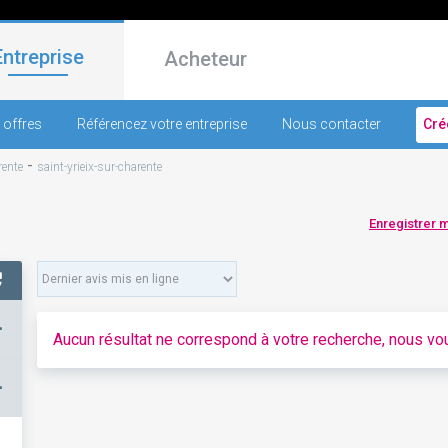
Entreprise
Acheteur
 offres
Référencez votre entreprise
Nous contacter
Cré
-
ente
saint-yrieix-sur-charente
Enregistrer 
+
Aucun résultat ne correspond à votre recherche, nous vou
–