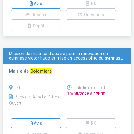
Avis
RC
Dossier
Questions
Dépôt
Mission de maitrise d'oeuvre pour la renovation du
gymnase victor hugo et mise en accessibilite du gymnas…
Mairie de
Colomiers
31
Date limite de l'offre :
10/08/2026 à 12h00
Service - Appel d'Offres
Ouvert
Avis
RC