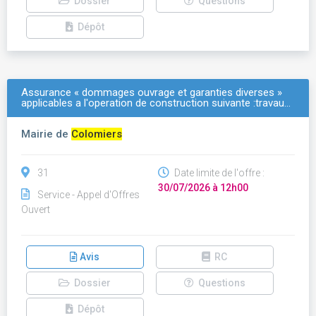
Dossier
Questions
Dépôt
Assurance « dommages ouvrage et garanties diverses »
applicables a l'operation de construction suivante :travau…
Mairie de
Colomiers
31
Date limite de l'offre :
30/07/2026 à 12h00
Service - Appel d'Offres
Ouvert
Avis
RC
Dossier
Questions
Dépôt