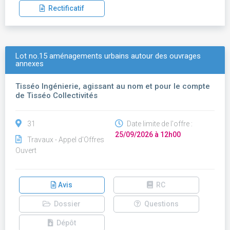
Rectificatif
Lot no.15 aménagements urbains autour des ouvrages
annexes
Tisséo Ingénierie, agissant au nom et pour le compte
de Tisséo Collectivités
31
Date limite de l'offre :
25/09/2026 à 12h00
Travaux - Appel d'Offres
Ouvert
Avis
RC
Dossier
Questions
Dépôt