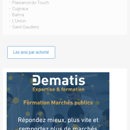
Plaisance-du-Touch
Cugnaux
Balma
L'Union
Saint-Gaudens
Les avis par activité