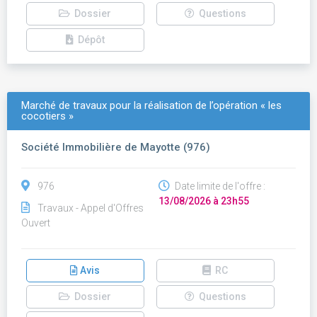
Dossier
Questions
Dépôt
Marché de travaux pour la réalisation de l’opération « les
cocotiers »
Société Immobilière de Mayotte (976)
976
Date limite de l'offre :
13/08/2026 à 23h55
Travaux - Appel d'Offres
Ouvert
Avis
RC
Dossier
Questions