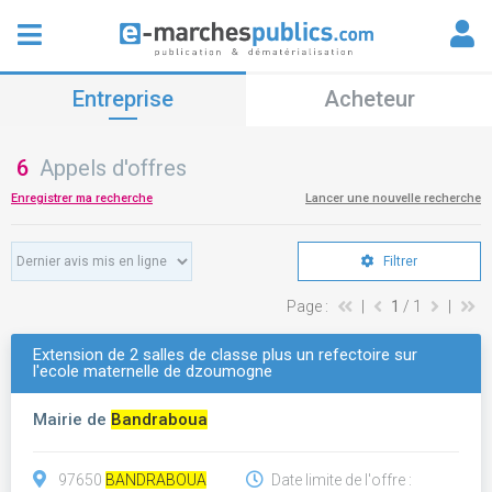
Entreprise
Acheteur
6
Appels d'offres
Enregistrer ma recherche
Lancer une nouvelle recherche
Filtrer
Page :
|
1
/ 1
|
Extension de 2 salles de classe plus un refectoire sur
l'ecole maternelle de dzoumogne
Mairie de
Bandraboua
97650
BANDRABOUA
Date limite de l'offre :