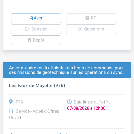
Avis
RC
Dossier
Questions
Dépôt
Accord-cadre multi attributaire a bons de commande pour
des missions de geotechnique sur les operations du synd…
Les Eaux de Mayotte (976)
976
Date limite de l'offre :
07/08/2026 à 12h00
Service - Appel d'Offres
Ouvert