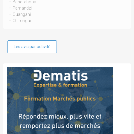
Bandraboua
Pamandzi
Ouangani
Chirongui
Les avis par activité