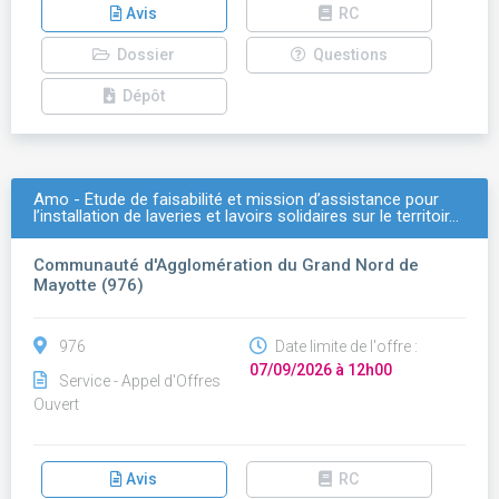
Avis
RC
Dossier
Questions
Dépôt
Amo - Étude de faisabilité et mission d’assistance pour
l’installation de laveries et lavoirs solidaires sur le territoir…
Communauté d'Agglomération du Grand Nord de
Mayotte (976)
976
Date limite de l'offre :
07/09/2026 à 12h00
Service - Appel d'Offres
Ouvert
Avis
RC