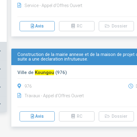
Service - Appel d'Offres Ouvert
Avis
RC
Dossier
+
Construction de la mairie annexe et de la maison de projet
suite a une declaration infrutueuse.
+
Ville de
Koungou
(976)
+
976
D
Travaux - Appel d'Offres Ouvert
+
Avis
RC
Dossier