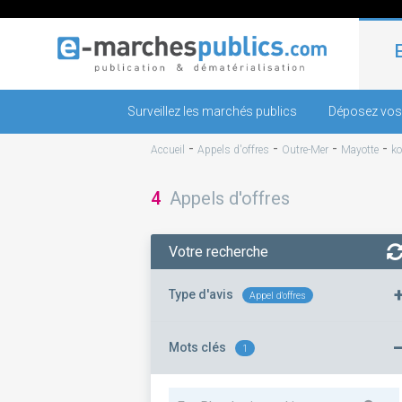
Surveillez les marchés publics
Déposez vos
-
-
-
-
Accueil
Appels d'offres
Outre-Mer
Mayotte
k
4
Appels d'offres
Votre recherche
Type d'avis
Appel d'offres
Mots clés
1