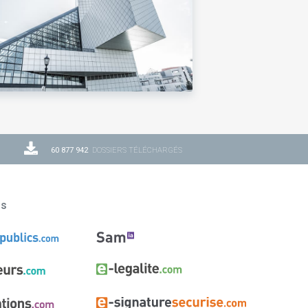
60 877 942
DOSSIERS TÉLÉCHARGÉS
ns