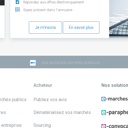
Répondez aux offres électroniquement
Soyez présent dans l'annuaire
Je m'inscris
En savoir plus
VOIR L'AUDIENCE CERTIFIÉE ACPM-OJD
Acheteur
Nos solutio
archés publics
Publiez vos avis
res
Dématérialisez vos marchés
 entreprise
Sourcing