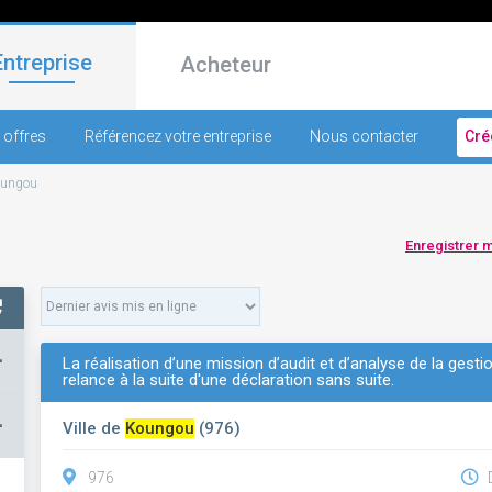
Entreprise
Acheteur
 offres
Référencez votre entreprise
Nous contacter
Cré
oungou
Enregistrer 
+
La réalisation d’une mission d’audit et d’analyse de la ge
relance à la suite d'une déclaration sans suite.
–
Ville de
Koungou
(976)
976
D