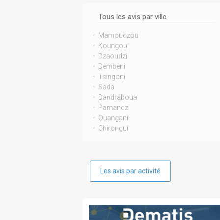
Tous les avis par ville
Mamoudzou
Koungou
Dzaoudzi
Dembeni
Tsingoni
Sada
Bandraboua
Pamandzi
Ouangani
Chirongui
Les avis par activité