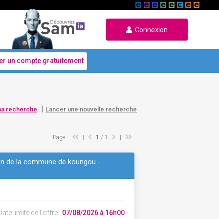
Connexion
er un compte gratuitement
|
ma recherche
Lancer une nouvelle recherche
Page :
|
1
/ 1
|
stion de la commune de koungou -
ate limite de l'offre :
07/08/2026 à 16h00