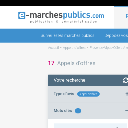
Surveillez les marchés publics
Déposez vos
-
-
Accueil
Appels d'offres
Provence-Alpes-Côte d'Az
17
Appels d'offres
Votre recherche
Type d'avis
Appel d'offres
Mots clés
1