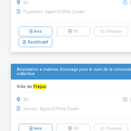
83
D
Fourniture - Appel d'Offres Ouvert
Avis
RC
Dossier
Rectificatif
Assistance a maitrise d’ouvrage pour le suivi de la concessi
collective
Ville de
Frejus
83
D
Service - Appel d'Offres Ouvert
Avis
RC
Dossier