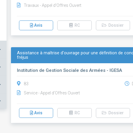
Travaux - Appel d'Offres Ouvert
Avis
RC
Dossier
+
Assistance à maîtrise d'ouvrage pour une définition de conc
fréjus
+
Institution de Gestion Sociale des Armées - IGESA
+
83
D
Service - Appel d'Offres Ouvert
+
Avis
RC
Dossier