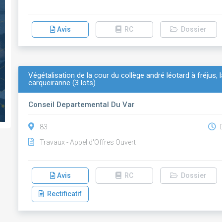
Avis
RC
Dossier
Végétalisation de la cour du collège andré léotard à fréjus, 
carqueiranne (3 lots)
Conseil Departemental Du Var
83
D
Travaux - Appel d'Offres Ouvert
Avis
RC
Dossier
Rectificatif