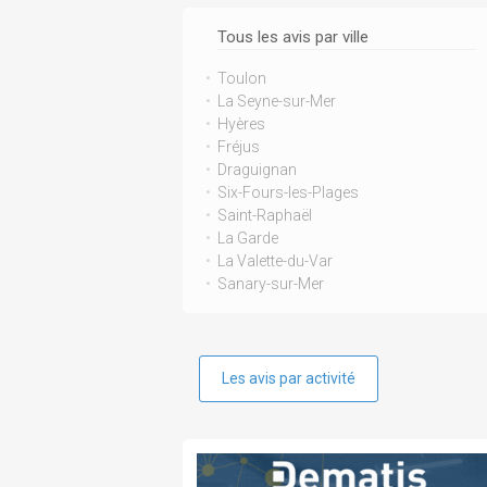
Tous les avis par ville
Toulon
La Seyne-sur-Mer
Hyères
Fréjus
Draguignan
Six-Fours-les-Plages
Saint-Raphaël
La Garde
La Valette-du-Var
Sanary-sur-Mer
Les avis par activité