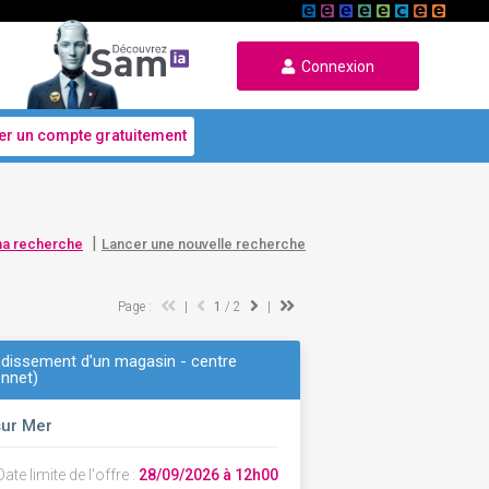
Connexion
er un compte gratuitement
|
ma recherche
Lancer une nouvelle recherche
Page :
|
1
/ 2
|
ndissement d'un magasin - centre
onnet)
sur Mer
ate limite de l'offre :
28/09/2026 à 12h00