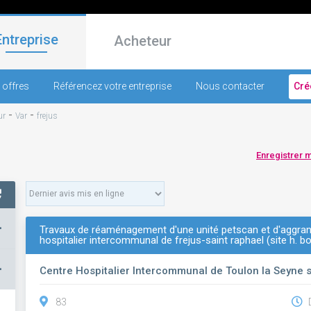
Entreprise
Acheteur
 offres
Référencez votre entreprise
Nous contacter
Cré
-
-
ur
Var
frejus
Enregistrer 
+
Travaux de réaménagement d'une unité petscan et d'aggra
hospitalier intercommunal de frejus-saint raphael (site h. b
–
Centre Hospitalier Intercommunal de Toulon la Seyne 
83
D