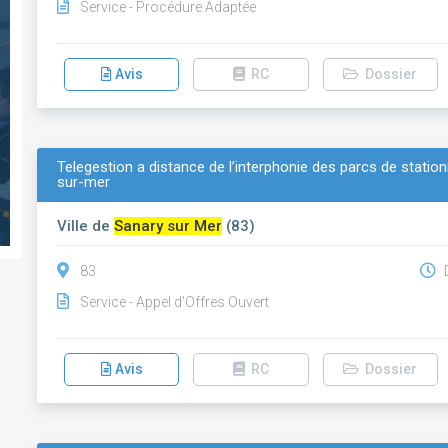
Service - Procédure Adaptée
Avis
RC
Dossier
Telegestion a distance de l’interphonie des parcs de stat
sur-mer
Ville de
Sanary sur Mer
(83)
83
D
Service - Appel d'Offres Ouvert
Avis
RC
Dossier