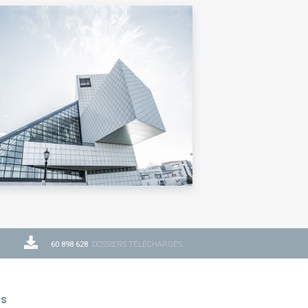
60 898 628
DOSSIERS TÉLÉCHARGÉS
ns