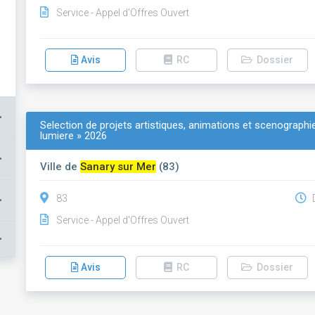
Service - Appel d'Offres Ouvert
Avis
RC
Dossier
+
Selection de projets artistiques, animations et scenographi
lumiere » 2026
+
Ville de
Sanary sur Mer
(83)
+
83
D
Service - Appel d'Offres Ouvert
+
Avis
RC
Dossier