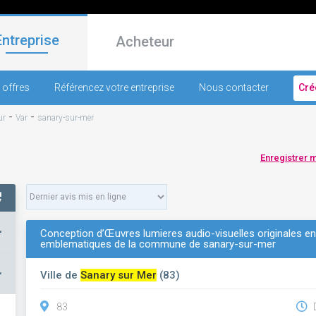
Entreprise
Acheteur
 offres
Référencez votre entreprise
Nous contacter
Cré
-
-
ur
Var
sanary-sur-mer
Enregistrer 
+
Conception d’Œuvres lumieres audio-visuelles originales 
emblematiques de la commune de sanary-sur-mer
–
Ville de
Sanary sur Mer
(83)
83
D