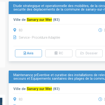
Etude strategique et operationnelle des mobilites, de la circ
securite des deplacements de la commune de sanary-sur-
Ville de
Sanary sur Mer
(83)
83
D
Service - Procédure Adaptée
Avis
RC
Dossier
Maintenance prÉventive et curative des installations de re
secours et Équipements sanitaires des plages de la comm
Ville de
Sanary sur Mer
(83)
83
D