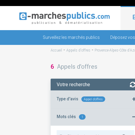
Surveillez les marchés publics
Déposez vos
-
-
Accueil
Appels d'offres
Provence-Alpes-Côte d'Az
6
Appels d'offres
Votre recherche
Type d'avis
Appel d'offres
Mots clés
1