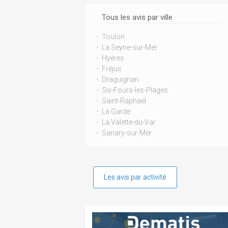
Tous les avis par ville
Toulon
La Seyne-sur-Mer
Hyères
Fréjus
Draguignan
Six-Fours-les-Plages
Saint-Raphaël
La Garde
La Valette-du-Var
Sanary-sur-Mer
Les avis par activité