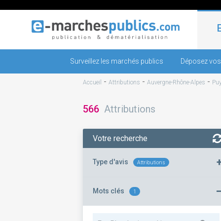
Surveillez les marchés publics
Déposez vos
-
-
-
Accueil
Attributions
Auvergne-Rhône-Alpes
Pu
566
Attributions
Votre recherche
Type d'avis
Attributions
Mots clés
1