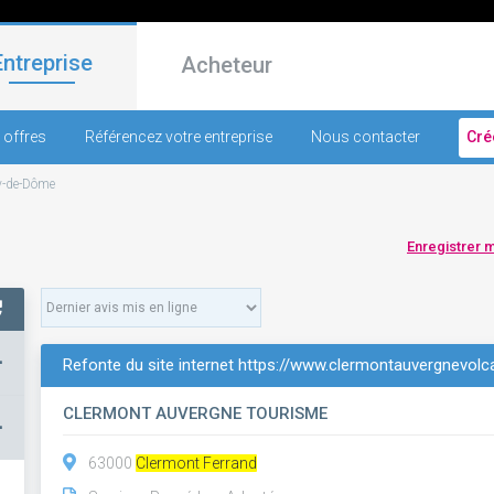
Entreprise
Acheteur
 offres
Référencez votre entreprise
Nous contacter
Cré
y-de-Dôme
Enregistrer 
+
Refonte du site internet https://www.clermontauvergnevol
CLERMONT AUVERGNE TOURISME
–
63000
Clermont Ferrand