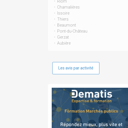
Riom
Chamalières
Issoire
Thiers
Beaumont
Pont-du-Château
Gerzat
Aubière
Les avis par activité