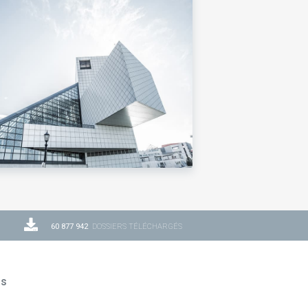
60 877 942
DOSSIERS TÉLÉCHARGÉS
ns