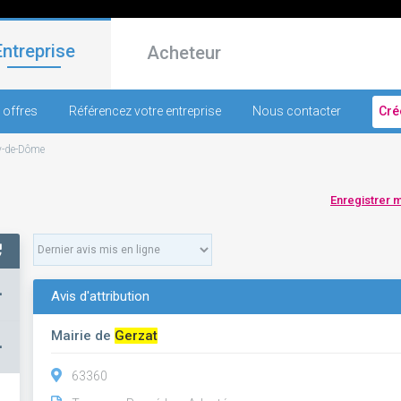
Entreprise
Acheteur
 offres
Référencez votre entreprise
Nous contacter
Cré
y-de-Dôme
Enregistrer 
+
Avis d'attribution
Mairie de
Gerzat
–
63360