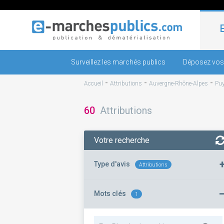
Surveillez les marchés publics
Déposez vos
-
-
-
Accueil
Attributions
Auvergne-Rhône-Alpes
Pu
60
Attributions
Votre recherche
Type d'avis
Attributions
Mots clés
1