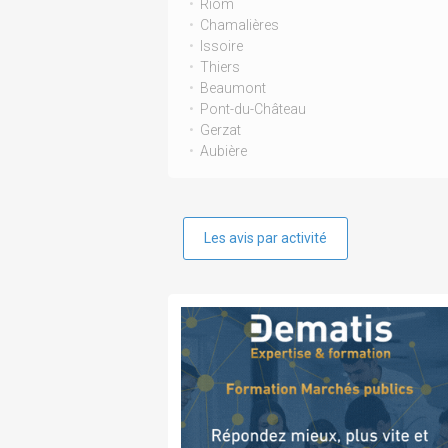
Riom
Chamalières
Issoire
Thiers
Beaumont
Pont-du-Château
Gerzat
Aubière
Les avis par activité