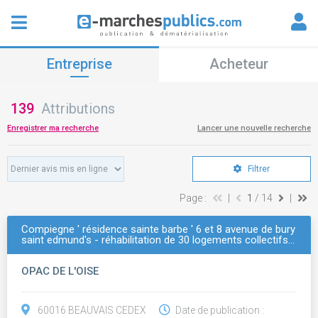
Entreprise
Acheteur
139
Attributions
Enregistrer ma recherche
Lancer une nouvelle recherche
Filtrer
Page :
|
1
/ 14
|
Compiegne ' résidence sainte barbe ' 6 et 8 avenue de bury
saint edmund's - réhabilitation de 30 logements collectifs…
OPAC DE L'OISE
60016 BEAUVAIS CEDEX
Date de publication :