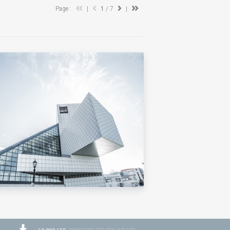
Page :
|
1
/ 7
|