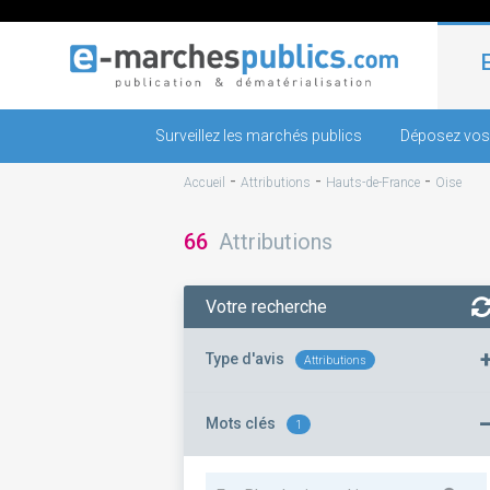
Surveillez les marchés publics
Déposez vos
-
-
-
Accueil
Attributions
Hauts-de-France
Oise
66
Attributions
Votre recherche
Type d'avis
Attributions
Mots clés
1