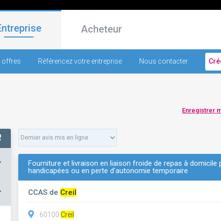
Entreprise
Acheteur
 offres
Référencez votre entreprise
Nous contacter
Cré
Enregistrer 
+
Fourniture et livraison en liaison froide de repas à domicil
handicapées ou en perte d'autonomie temporaire
–
CCAS de
Creil
60100
Creil