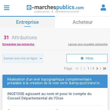
Entreprise
Acheteur
31
Attributions
Enregistrer ma recherche
Lancer une nouvelle recherche
Filtrer
Page :
|
1
/ 4
|
Réalisation d'un levé topographique complémentaire
préalable à la création de la voie verte &amp;quot;trans'oi…
INGE'OISE agissant au nom et pour le compte du
Conseil Départemental de l'Oise