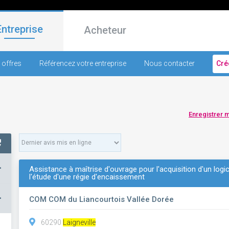
Entreprise
Acheteur
 offres
Référencez votre entreprise
Nous contacter
Cré
Enregistrer 
+
Assistance à maîtrise d'ouvrage pour l'acquisition d'un logi
l'étude d'une régie d'encaissement
–
COM COM du Liancourtois Vallée Dorée
60290
Laigneville