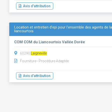
Avis d'attribution
Location et entretien d'epi pour l'ensemble des agents 
liancourtois
COM COM du Liancourtois Vallée Dorée
60290
Laigneville
Fourniture - Procédure Adaptée
Avis d'attribution