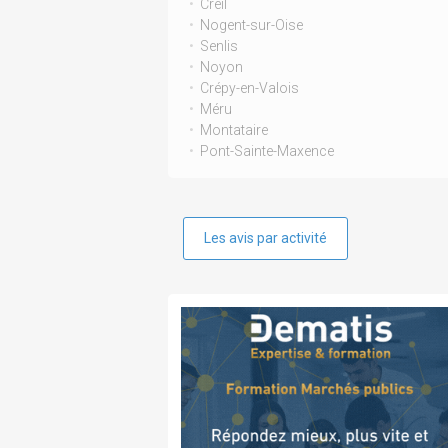
Creil
Nogent-sur-Oise
Senlis
Noyon
Crépy-en-Valois
Méru
Montataire
Pont-Sainte-Maxence
Les avis par activité