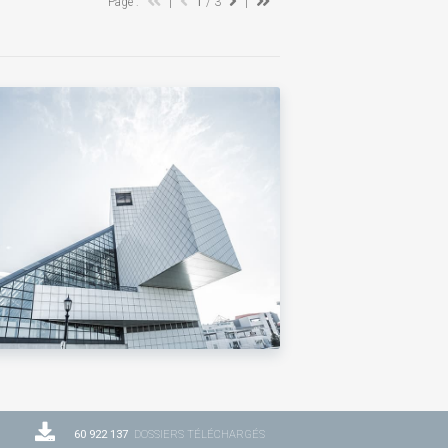
Page :
|
1
/ 3
|
60 922 137
DOSSIERS TÉLÉCHARGÉS