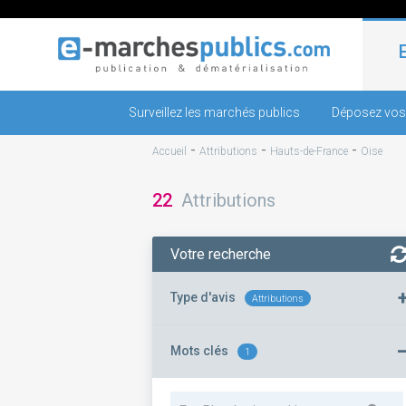
Surveillez les marchés publics
Déposez vos
-
-
-
Accueil
Attributions
Hauts-de-France
Oise
22
Attributions
Votre recherche
Type d'avis
Attributions
Mots clés
1