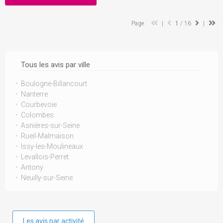
Page :
|
1
/ 16
|
Tous les avis par ville
Boulogne-Billancourt
Nanterre
Courbevoie
Colombes
Asnières-sur-Seine
Rueil-Malmaison
Issy-les-Moulineaux
Levallois-Perret
Antony
Neuilly-sur-Seine
Les avis par activité