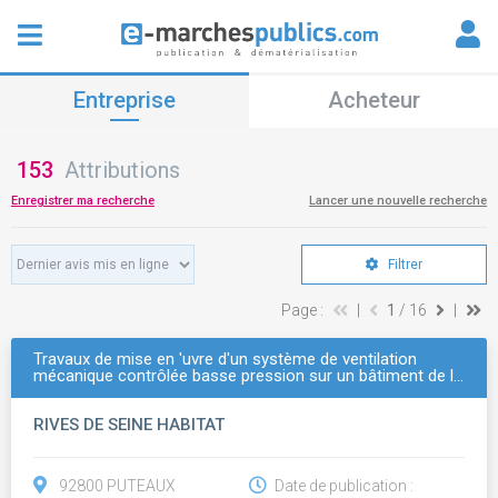
Entreprise
Acheteur
153
Attributions
Enregistrer ma recherche
Lancer une nouvelle recherche
Filtrer
Page :
|
1
/ 16
|
Travaux de mise en 'uvre d'un système de ventilation
mécanique contrôlée basse pression sur un bâtiment de l…
RIVES DE SEINE HABITAT
92800 PUTEAUX
Date de publication :