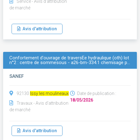
Service - Avis d'attribution
de marché
Avis d'attribution
Confortement d'ouvrage de traversÉe hydraulique (oth) lot
n°2 : centre de sommesous - a26-bm-334.1 chemisage p…
SANEF
92130
Issy les moulineaux
Date de publication :
18/05/2026
Travaux - Avis d'attribution
de marché
Avis d'attribution