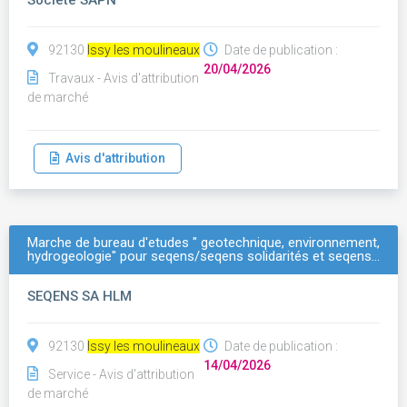
Société SAPN
92130
Issy les moulineaux
Date de publication :
20/04/2026
Travaux - Avis d'attribution
de marché
Avis d'attribution
Marche de bureau d'etudes " geotechnique, environnement,
hydrogeologie" pour seqens/seqens solidarités et seqens…
SEQENS SA HLM
92130
Issy les moulineaux
Date de publication :
14/04/2026
Service - Avis d'attribution
de marché