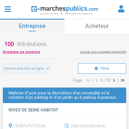
Entreprise
Acheteur
100
Attributions
Enregistrer ma recherche
Lancer une nouvelle recherche
Filtrer
Page :
|
1
/ 10
|
Maîtrise d''uvre pour la démolition d'un immeuble et la
création d'un parking et d'un jardin au 6 palissy à puteaux…
RIVES DE SEINE HABITAT
92800 PUTEAUX
Date de publication :