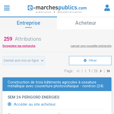
Entreprise
Acheteur
259
Attributions
Enregistrer ma recherche
Lancer une nouvelle recherche
Filtrer
Page :
|
1
/ 26
|
Construction de trois bâtiments agricoles à ossature
métallique avec couverture photovoltaïque - nontron (24)
SEM 24 PERIGORD ENERGIES
Accéder au site acheteur