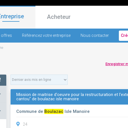
Entreprise
Acheteur
 offres
Référencez votre entreprise
Nous contacter
Cré
ne
Enregistrer 
+
Mission de maitrise d'oeuvre pour la restructuration et l'ex
cantou" de boulazac isle manoire
–
Commune de
Boulazac
Isle Manoire
24