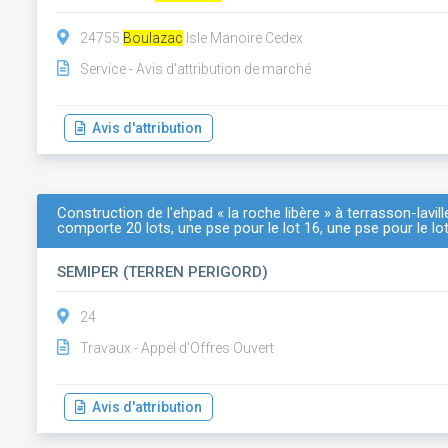
24755
Boulazac
Isle Manoire Cedex
Service - Avis d'attribution de marché
Avis d'attribution
Construction de l'ehpad « la roche libère » à terrasson-lavill
comporte 20 lots, une pse pour le lot 16, une pse pour le lot
SEMIPER (TERREN PERIGORD)
24
Travaux - Appel d'Offres Ouvert
Avis d'attribution