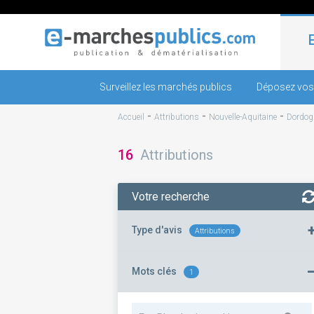
Surveillez les marchés publics
Déposez vos
-
-
-
Accueil
Attributions
Nouvelle-Aquitaine
Dordog
16
Attributions
Votre recherche
Type d'avis
Attributions
Mots clés
1