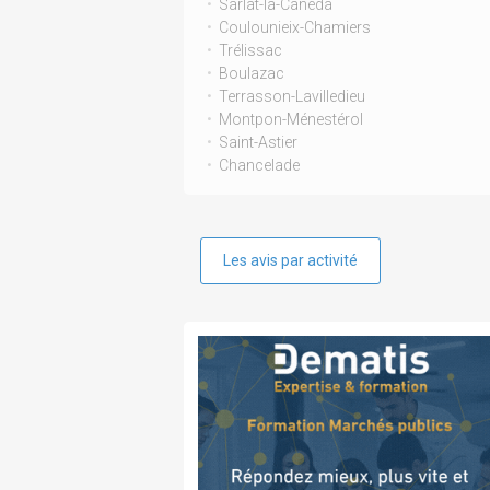
Sarlat-la-Canéda
Coulounieix-Chamiers
Trélissac
Boulazac
Terrasson-Lavilledieu
Montpon-Ménestérol
Saint-Astier
Chancelade
Les avis par activité