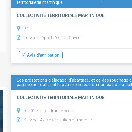
territorialede martinique
COLLECTIVITE TERRITORIALE MARTINIQUE
972
Travaux - Appel d'Offres Ouvert
Avis d'attribution
Les prestations d'élagage, d'abattage, et de dessouchage d
patrimoine routier et le patrimoine bâti ou non bâti de la coll
COLLECTIVITE TERRITORIALE MARTINIQUE
97201 Fort-de-france cedex
Service - Avis d'attribution de marché