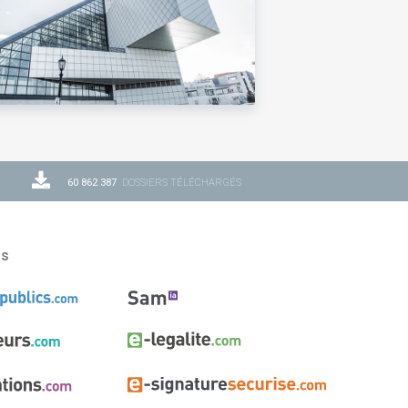
60 862 387
DOSSIERS TÉLÉCHARGÉS
ns