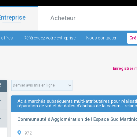
Entreprise
Acheteur
 offres
Référencez votre entreprise
Nous contacter
Cré
Enregistrer 
+
Ac à marchés subséquents multi-attributaires pour réalisat
réparation de vrd et de dalles d'abribus de la caesm - rela
–
Communauté d'Agglomération de l'Espace Sud Martini
972