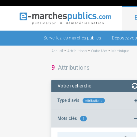
Surveillez les marchés publics
Déposez vos
-
-
-
Accueil
Attributions
Outre-Mer
Martinique
9
Attributions
Votre recherche
Type d'avis
Attributions
Mots clés
1