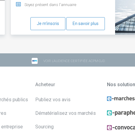
Soyez présent dans l'annuaire
Je m'inscris
En savoir plus
VOIR L'AUDIENCE CERTIFIÉE ACPM-OJD
Acheteur
Nos solutio
archés publics
Publiez vos avis
res
Dématérialisez vos marchés
 entreprise
Sourcing