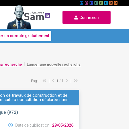
Connexion
er un compte gratuitement
|
ma recherche
Lancer une nouvelle recherche
Page :
|
1
/ 1
|
ion de travaux de construction et de
nce suite à consultation déclarée sans…
que (972)
Date de publication :
28/05/2026