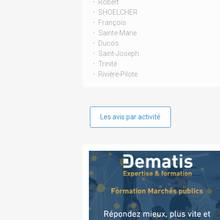
Robert
SHOELCHER
François
Sainte-Marie
Ducos
Saint-Joseph
Trinité
Rivière-Pilote
Les avis par activité