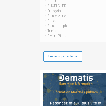
Robert
SHOELCHER
François
Sainte-Marie
Ducos
Saint-Joseph
Trinité
Rivière-Pilote
Les avis par activité