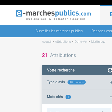
Surveillez les marchés publics
Déposez vos
-
-
-
Accueil
Attributions
Outre-Mer
Martinique
21
Attributions
Votre recherche
Type d'avis
Attributions
Mots clés
1