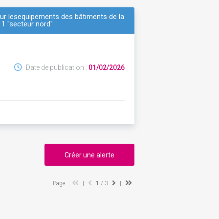
sur lesequipements des bâtiments de la
t 1 "secteur nord"
Date de publication :
01/02/2026
Créer une alerte
Page :
|
1
/ 3
|