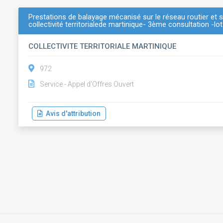
Prestations de balayage mécanisé sur le réseau routier et 
collectivité territorialede martinique- 3ème consultation -lo
COLLECTIVITE TERRITORIALE MARTINIQUE
972
Service - Appel d'Offres Ouvert
Avis d'attribution