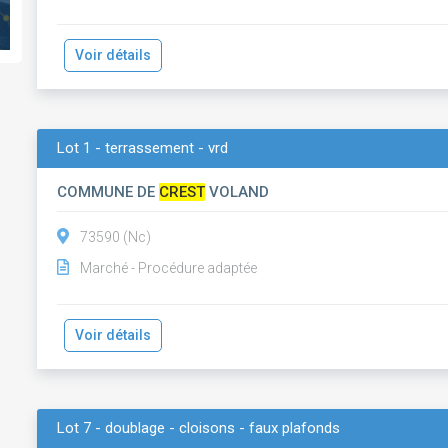
Voir détails
Lot 1 - terrassement - vrd
COMMUNE DE
CREST
VOLAND
73590 (Nc)
Marché - Procédure adaptée
Voir détails
Lot 7 - doublage - cloisons - faux plafonds