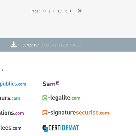
Page :
|
1
/ 13
|
60 922 137
DOSSIERS TÉLÉCHARGÉS
ns