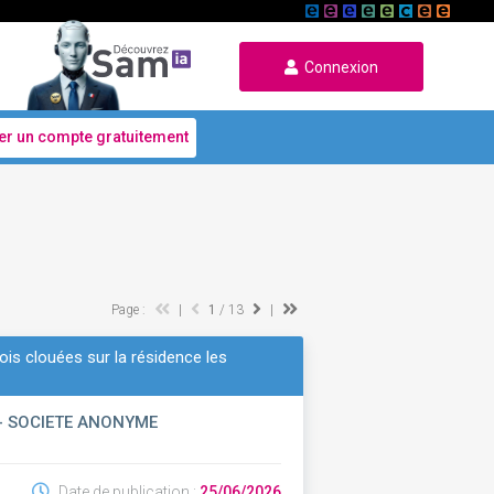
Connexion
er un compte gratuitement
Page :
|
1
/ 13
|
is clouées sur la résidence les
- SOCIETE ANONYME
Date de publication :
25/06/2026