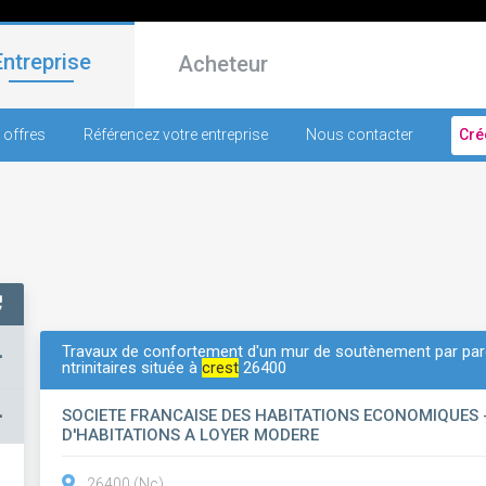
Entreprise
Acheteur
 offres
Référencez votre entreprise
Nous contacter
Cré
Travaux de confortement d'un mur de soutènement par paro
+
ntrinitaires située à
crest
26400
–
SOCIETE FRANCAISE DES HABITATIONS ECONOMIQUES 
D'HABITATIONS A LOYER MODERE
26400 (Nc)