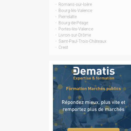
Romans-sur-Isère
Bourg-lès-Valence
Pierrelatte
Bourg-de-Péage
Portes-lès-Valence
Livron-sur-Drôme
Saint-Paul-Trois-Châteaux
Crest