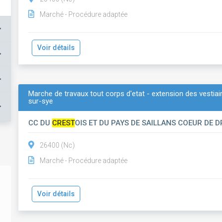
Marché - Procédure adaptée
+
Voir détails
+
+
Marche de travaux tout corps d'etat - extension des vestiai
sur-sye
+
CC DU
CREST
OIS ET DU PAYS DE SAILLANS COEUR DE 
26400 (Nc)
Marché - Procédure adaptée
Voir détails