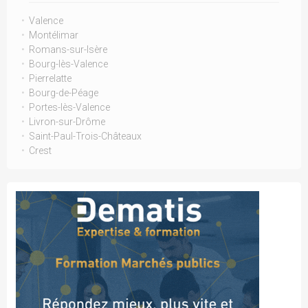
Valence
Montélimar
Romans-sur-Isère
Bourg-lès-Valence
Pierrelatte
Bourg-de-Péage
Portes-lès-Valence
Livron-sur-Drôme
Saint-Paul-Trois-Châteaux
Crest