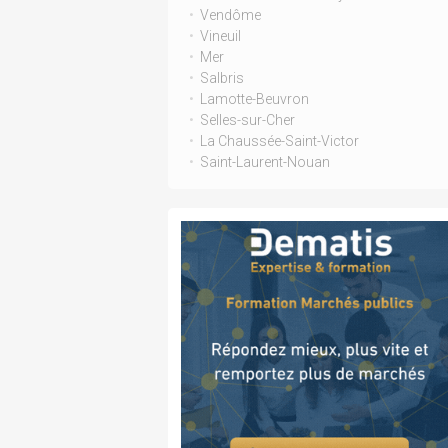
Vendôme
Vineuil
Mer
Salbris
Lamotte-Beuvron
Selles-sur-Cher
La Chaussée-Saint-Victor
Saint-Laurent-Nouan