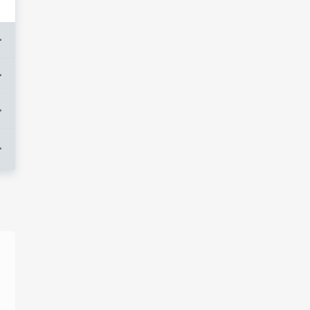
+
+
+
+