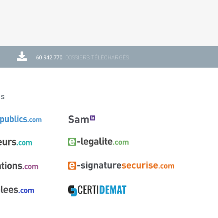
60 942 770
DOSSIERS TÉLÉCHARGÉS
ns