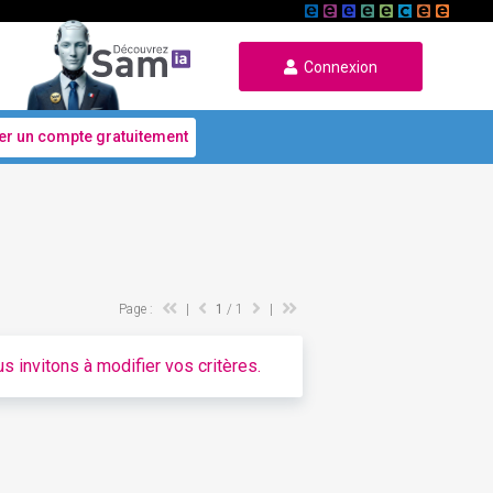
Connexion
er un compte gratuitement
Page :
|
1
/ 1
|
s invitons à modifier vos critères.