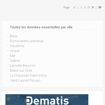
Page :
|
1
/ 9
|
Toutes les données-essentielles par ville
Blois
Romorantin-Lanthenay
Vendôme
Vineuil
Mer
Salbris
Lamotte-Beuvron
Selles-sur-Cher
La Chaussée-Saint-Victor
Saint-Laurent-Nouan