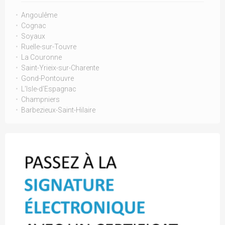
Angoulême
Cognac
Soyaux
Ruelle-sur-Touvre
La Couronne
Saint-Yrieix-sur-Charente
Gond-Pontouvre
L'Isle-d'Espagnac
Champniers
Barbezieux-Saint-Hilaire