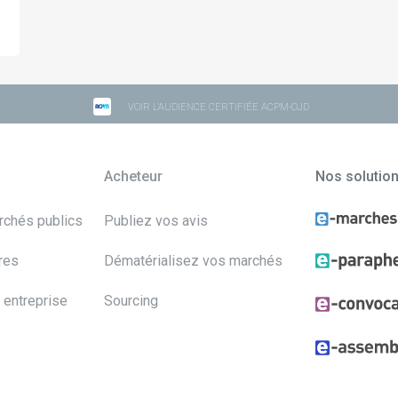
VOIR L'AUDIENCE CERTIFIÉE ACPM-OJD
Acheteur
Nos solutio
archés publics
Publiez vos avis
res
Dématérialisez vos marchés
 entreprise
Sourcing