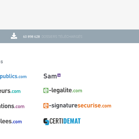
60 898 628
DOSSIERS TÉLÉCHARGÉS
ns