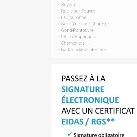
Soyaux
Ruelle-sur-Touvre
La Couronne
Saint-Yrieix-sur-Charente
Gond-Pontouvre
L'Isle-d'Espagnac
Champniers
Barbezieux-Saint-Hilaire