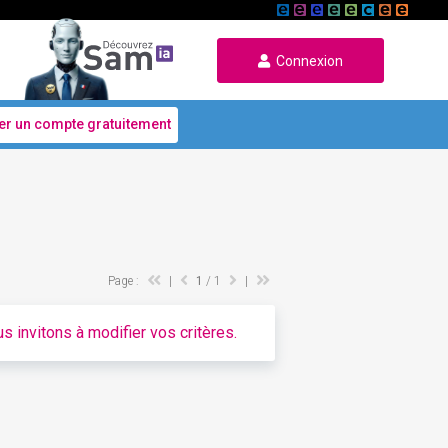
Connexion
er un compte gratuitement
Page :
|
1
/ 1
|
s invitons à modifier vos critères.