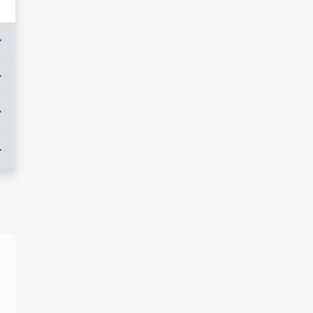
+
+
+
+