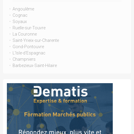
Angoulême
Cognac
Soyaux
Ruelle-sur-Touvre
La Couronne
Saint-Yrieix-sur-Charente
Gond-Pontouvre
L'Isle-d'Espagnac
Champniers
Barbezieux-Saint-Hilaire